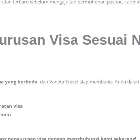
yaratan terbaru sebelum mengajukan permohonan paspor, karena
urusan Visa Sesuai 
sa yang berbeda
, dan Vaneta Travel siap membantu Anda dala
.
ratan visa
umen
ang pengurusan visa dengan menghubungi kami sekarang!