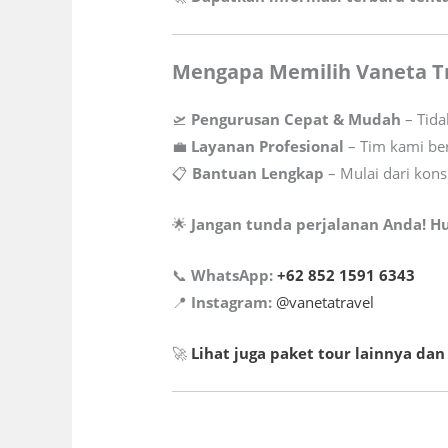
Mengapa Memilih Vaneta Tr
🛫
Pengurusan Cepat & Mudah
– Tida
💼
Layanan Profesional
– Tim kami be
📋
Bantuan Lengkap
– Mulai dari kon
🌟
Jangan tunda perjalanan Anda! Hu
📞
WhatsApp:
+62 852 1591 6343
📍
Instagram:
@vanetatravel
🚀
Lihat juga paket tour lainnya d