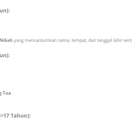
un):
 Nikah
yang mencantumkan nama, tempat, dan tanggal lahir sert
un):
g Tua
(>17 Tahun):