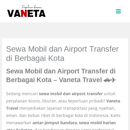
Lewati
ke
konten
Sewa Mobil dan Airport Transfer
di Berbagai Kota
Sewa Mobil dan Airport Transfer di
Berbagai Kota – Vaneta Travel
🚗✈️
Sedang mencari
sewa mobil dan airport transfer
untuk
perjalanan bisnis, liburan, atau keperluan pribadi?
Vaneta
Travel
menyediakan layanan transportasi yang nyaman,
aman, dan bebas ribet di berbagai kota di Indonesia. Kami
menawarkan
antar-jemput bandara
,
sewa mobil harian
atau bulanan
, dan kendaraan dengan sopir profesional