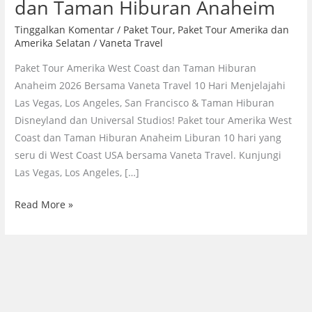
dan Taman Hiburan Anaheim
Tinggalkan Komentar
/
Paket Tour
,
Paket Tour Amerika dan
Amerika Selatan
/
Vaneta Travel
Paket Tour Amerika West Coast dan Taman Hiburan
Anaheim 2026 Bersama Vaneta Travel 10 Hari Menjelajahi
Las Vegas, Los Angeles, San Francisco & Taman Hiburan
Disneyland dan Universal Studios! Paket tour Amerika West
Coast dan Taman Hiburan Anaheim Liburan 10 hari yang
seru di West Coast USA bersama Vaneta Travel. Kunjungi
Las Vegas, Los Angeles, […]
Paket
Read More »
Tour
Amerika
West
Coast
dan
Taman